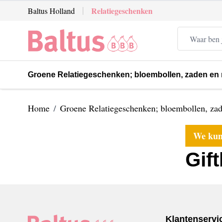
Ga direct door naar de inhoud
Relatiegeschenken
Baltus Holland
Groene Relatiegeschenken; bloembollen, zaden en
Home
/
Groene Relatiegeschenken; bloembollen, za
We kunn
Gif
Klantenservi