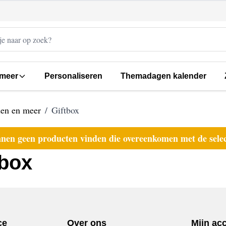
 meer
Personaliseren
Themadagen kalender
den en meer
/
Giftbox
en geen producten vinden die overeenkomen met de selec
tbox
ce
Over ons
Mijn ac