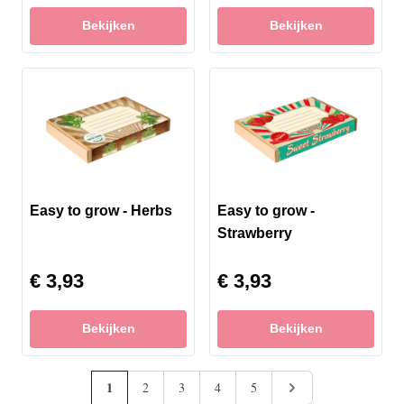
Bekijken
Bekijken
Easy to grow - Herbs
Easy to grow -
Strawberry
€ 3,93
€ 3,93
Bekijken
Bekijken
Pagina
Je leest momenteel pagina
1
Pagina
Pagina
Pagina
Pagina
Pagina
2
3
4
5