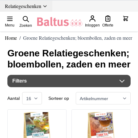
Ga direct door naar de inhoud
Relatiegeschenken
Menu
Inloggen
Offerte
Zoeken
Home
/
Groene Relatiegeschenken; bloembollen, zaden en meer
Groene Relatiegeschenken;
bloembollen, zaden en meer
Filters
Aantal
Sorteer op
per pagina