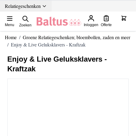
Ga direct door naar de inhoud
Relatiegeschenken
Menu
Inloggen
Offerte
Zoeken
Home
/
Groene Relatiegeschenken; bloembollen, zaden en meer
/
Enjoy & Live Geluksklavers - Kraftzak
Enjoy & Live Geluksklavers -
Kraftzak