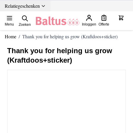
Ga direct door naar de inhoud
Relatiegeschenken
Menu
Inloggen
Offerte
Zoeken
Home
/
Thank you for helping us grow (Kraftdoos+sticker)
Thank you for helping us grow
(Kraftdoos+sticker)